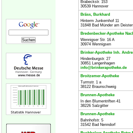
Brabeckstr. 153
30539 Hannover
Bräss, Burkhard
Hinterm Junkernhof 11
31848 Bad Münder am Deister
Bredenbecker-Apotheke Nachf
Wennigser Str. 16 A
30974 Wennigsen
Brinker-Apotheke Inh. Andre
Hindenburgstr. 27
30851 Langenhagen
info@brinkerapotheke.de
Broitzemer-Apotheke
Turmstr. 1 a
38122 Braunschweig
Brunnen-Apotheke
In den Blumentriften 41
38226 Salzgitter
Brunnen-Apotheke
Bahnhofstr. 5
31542 Bad Nenndorf
Buchholzer Apotheke Peter