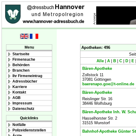
Menu
Apotheken: 496
Startseite
Seit
Firmensuche
Alle
|
A
|
B
|
C
|
D
|
E
Behörden
Bären-Apotheke
Branchen
Zollstock 11
Ihr Firmeneintrag
37081 Göttingen
Adressbücher
baerenapo.goe@t-online.de
Karriere
Kontakt
Bären-Apotheke
AGB
Reislinger Str. 16
Impressum
38446 Wolfsburg
Datenschutz
Bären-Apotheke Inh. W. Sch
Quicklinks
Hasselhorster Str. 2
31515 Wunstorf
Notfälle
Polizeidienststellen
Bahnhof-Apotheke Günter Sto
Ärzte