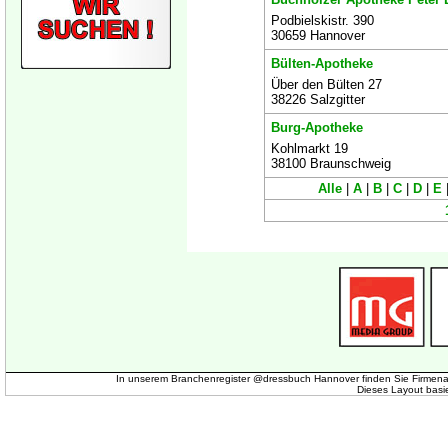
Podbielskistr. 390
30659 Hannover
Bülten-Apotheke
Über den Bülten 27
38226 Salzgitter
Burg-Apotheke
Kohlmarkt 19
38100 Braunschweig
Alle
|
A
|
B
|
C
|
D
|
E
In unserem Branchenregister @dressbuch Hannover finden Sie Firmena
Dieses Layout basi