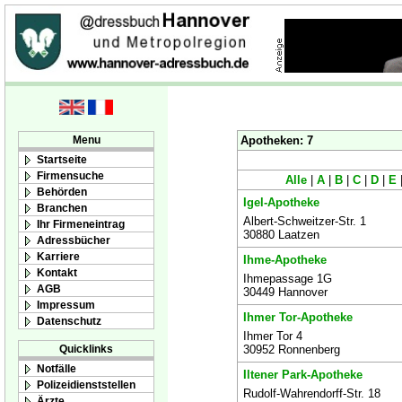
Menu
Apotheken: 7
Startseite
Firmensuche
Alle
|
A
|
B
|
C
|
D
|
E
Behörden
Igel-Apotheke
Branchen
Albert-Schweitzer-Str. 1
Ihr Firmeneintrag
30880 Laatzen
Adressbücher
Karriere
Ihme-Apotheke
Kontakt
Ihmepassage 1G
AGB
30449 Hannover
Impressum
Ihmer Tor-Apotheke
Datenschutz
Ihmer Tor 4
Quicklinks
30952 Ronnenberg
Notfälle
Iltener Park-Apotheke
Polizeidienststellen
Rudolf-Wahrendorff-Str. 18
Ärzte