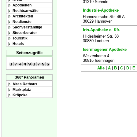
31319 Sehnde
Apotheken
Industrie-Apotheke
Rechtsanwälte
Architekten
Hannoversche Str. 46 A
30629 Hannover
Notdienste
Sachverständige
Iris-Apotheke e. Kfr.
Steuerberater
Hildesheimer Str. 38
Touristik
30880 Laatzen
Hotels
Isernhagener Apotheke
Seitenzugriffe
Weizenkamp 4
30916 Isernhagen
Alle
|
A
|
B
|
C
|
D
|
E
360° Panoramen
Altes Rathaus
Marktplatz
Kröpcke