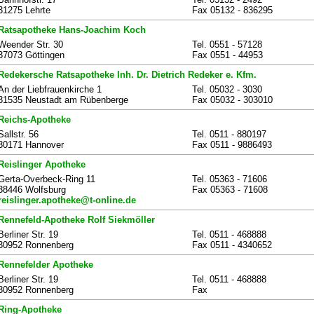
31275 Lehrte
Fax 05132 - 836295
Ratsapotheke Hans-Joachim Koch
Weender Str. 30
Tel. 0551 - 57128
37073 Göttingen
Fax 0551 - 44953
Redekersche Ratsapotheke Inh. Dr. Dietrich Redeker e. Kfm.
An der Liebfrauenkirche 1
Tel. 05032 - 3030
31535 Neustadt am Rübenberge
Fax 05032 - 303010
Reichs-Apotheke
Sallstr. 56
Tel. 0511 - 880197
30171 Hannover
Fax 0511 - 9886493
Reislinger Apotheke
Gerta-Overbeck-Ring 11
Tel. 05363 - 71606
38446 Wolfsburg
Fax 05363 - 71608
reislinger.apotheke@t-online.de
Rennefeld-Apotheke Rolf Siekmöller
Berliner Str. 19
Tel. 0511 - 468888
30952 Ronnenberg
Fax 0511 - 4340652
Rennefelder Apotheke
Berliner Str. 19
Tel. 0511 - 468888
30952 Ronnenberg
Fax
Ring-Apotheke