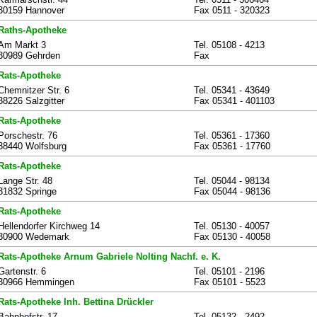
30159 Hannover
Fax 0511 - 320323
Raths-Apotheke
Am Markt 3
Tel. 05108 - 4213
30989 Gehrden
Fax
Rats-Apotheke
Chemnitzer Str. 6
Tel. 05341 - 43649
38226 Salzgitter
Fax 05341 - 401103
Rats-Apotheke
Porschestr. 76
Tel. 05361 - 17360
38440 Wolfsburg
Fax 05361 - 17760
Rats-Apotheke
Lange Str. 48
Tel. 05044 - 98134
31832 Springe
Fax 05044 - 98136
Rats-Apotheke
Hellendorfer Kirchweg 14
Tel. 05130 - 40057
30900 Wedemark
Fax 05130 - 40058
Rats-Apotheke Arnum Gabriele Nolting Nachf. e. K.
Gartenstr. 6
Tel. 05101 - 2196
30966 Hemmingen
Fax 05101 - 5523
Rats-Apotheke Inh. Bettina Drückler
Bahnhofstr. 17
Tel. 05132 - 2492