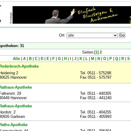
Ort:
Apotheken: 31
Seiten:
[1]
2
Alle
|
A
|
B
|
C
|
D
|
E
|
F
|
G
|
H
|
I
|
J
|
K
|
L
|
M
|
N
|
O
|
P
|
Q
|
R
|
S
Roderbruch-Apotheke
Heidering 2
Tel. 0511 - 575298
30625 Hannover
Fax 0511 - 575797
Rathaus-Apotheke
Falkenstr. 29
Tel. 0511 - 440305
30449 Hannover
Fax 0511 - 441240
Rathaus-Apotheke
Nordstr. 2
Tel. 0511 - 404255
30926 Garbsen
Fax 0511 - 405993
Raths-Apotheke
Karmarschstr. 44
Tel. 0511 - 306464