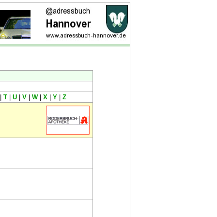
|
T
|
U
|
V
|
W
|
X
|
Y
|
Z