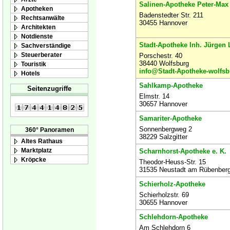
Salinen-Apotheke Peter-Max
Apotheken
Badenstedter Str. 211
Rechtsanwälte
30455 Hannover
Architekten
Notdienste
Stadt-Apotheke Inh. Jürgen
Sachverständige
Steuerberater
Porschestr. 40
38440 Wolfsburg
Touristik
info@Stadt-Apotheke-wolfsb
Hotels
Sahlkamp-Apotheke
Seitenzugriffe
Elmstr. 14
30657 Hannover
Samariter-Apotheke
Sonnenbergweg 2
360° Panoramen
38229 Salzgitter
Altes Rathaus
Marktplatz
Scharnhorst-Apotheke e. K.
Kröpcke
Theodor-Heuss-Str. 15
31535 Neustadt am Rübenber
Schierholz-Apotheke
Schierholzstr. 69
30655 Hannover
Schlehdorn-Apotheke
Am Schlehdorn 6