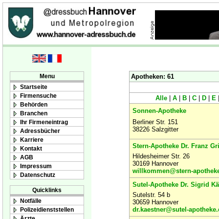
Menu
Apotheken: 61
Startseite
Firmensuche
Alle
|
A
|
B
|
C
|
D
|
E
Behörden
Sonnen-Apotheke
Branchen
Berliner Str. 151
Ihr Firmeneintrag
38226 Salzgitter
Adressbücher
Karriere
Stern-Apotheke Dr. Franz Gri
Kontakt
Hildesheimer Str. 26
AGB
30169 Hannover
Impressum
willkommen@stern-apotheke
Datenschutz
Sutel-Apotheke Dr. Sigrid Kä
Quicklinks
Sutelstr. 54 b
Notfälle
30659 Hannover
dr.kaestner@sutel-apotheke.
Polizeidienststellen
Ärzte