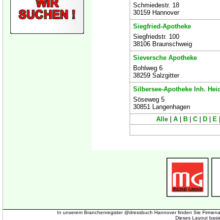
Schmiedestr. 18
30159 Hannover
Siegfried-Apotheke
Siegfriedstr. 100
38106 Braunschweig
Sieversche Apotheke
Bohlweg 6
38259 Salzgitter
Silbersee-Apotheke Inh. Heid
Söseweg 5
30851 Langenhagen
Alle
|
A
|
B
|
C
|
D
|
E
In unserem Branchenregister @dressbuch Hannover finden Sie Firmena
Dieses Layout basi