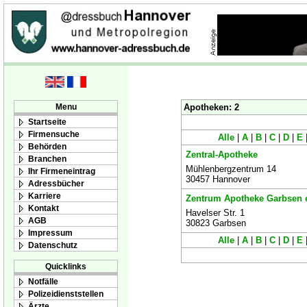
Menu
Apotheken: 2
Startseite
Firmensuche
Alle
|
A
|
B
|
C
|
D
|
E
Behörden
Zentral-Apotheke
Branchen
Mühlenbergzentrum 14
Ihr Firmeneintrag
30457 Hannover
Adressbücher
Karriere
Zentrum Apotheke Garbsen e
Kontakt
Havelser Str. 1
AGB
30823 Garbsen
Impressum
Alle
|
A
|
B
|
C
|
D
|
E
Datenschutz
Quicklinks
Notfälle
Polizeidienststellen
Ärzte