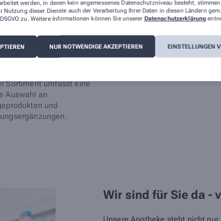
arbeitet werden, in denen kein angemessenes Datenschutzniveau besteht, stimmen S
r Nutzung dieser Dienste auch der Verarbeitung Ihrer Daten in diesen Ländern gem.
mfangreichen Leistungen, durch die wir Ihnen täglich zur Sei
 a DSGVO zu. Weitere Informationen können Sie unserer
Datenschutzerklärung
entn
rpunkt Baby und Familie
Mutter und Kind
EPTIEREN
NUR NOTWENDIGE AKZEPTIEREN
EINSTELLUNGEN 
usragende Beratung zu
Arznei- und Hilfsmitteln
angerschaft, Geburt und
Pflegeprodukten
zeit.
Geräteverleih
r Sortiment umfasst eine
e Auswahl an
geprodukten und
ungsergänzungen.
Wir sind für Sie da - 
Unsere Apotheke steht nicht nur a