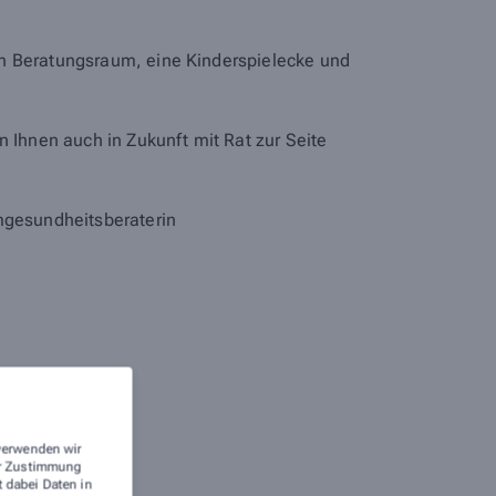
en Beratungsraum, eine Kinderspielecke und
n Ihnen auch in Zukunft mit Rat zur Seite
rmgesundheitsberaterin
 verwenden wir
rer Zustimmung
t dabei Daten in