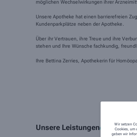
möglichen Wechselwirkungen ihrer Arzneimit
Unsere Apotheke hat einen barrierefreien Zu
Kundenparkplätze neben der Apotheke.
Über ihr Vertrauen, ihre Treue und ihre Verb
stehen und Ihre Wünsche fachkundig, freundli
Ihre Bettina Zerries, Apothekerin für Homöop
Wir setzen Co
Unsere Leistungen
Alle Leistungen
Cookies, um u
geben wir Infor