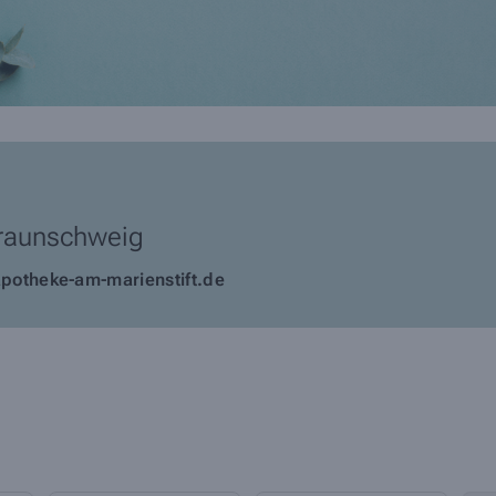
raunschweig
potheke-am-marienstift.de