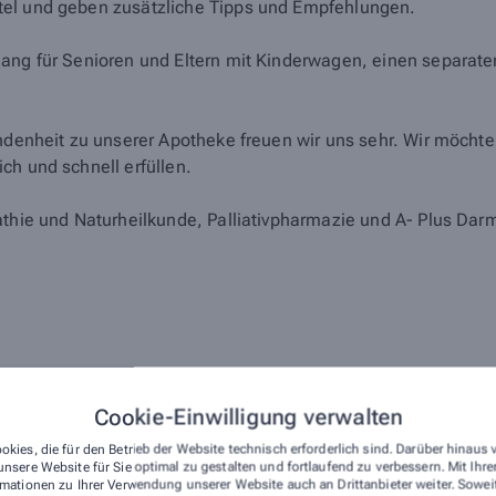
tel und geben zusätzliche Tipps und Empfehlungen.
gang für Senioren und Eltern mit Kinderwagen, einen separat
undenheit zu unserer Apotheke freuen wir uns sehr. Wir möchte
ch und schnell erfüllen.
athie und Naturheilkunde, Palliativpharmazie und A- Plus Da
Cookie-Einwilligung verwalten
okies, die für den Betrieb der Website technisch erforderlich sind. Darüber hinaus
nsere Website für Sie optimal zu gestalten und fortlaufend zu verbessern. Mit Ih
mationen zu Ihrer Verwendung unserer Website auch an Drittanbieter weiter. Sowei