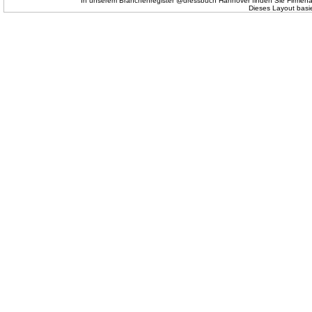
In unserem Branchenregister @dressbuch Hannover finden Sie Firmena
Dieses Layout basi