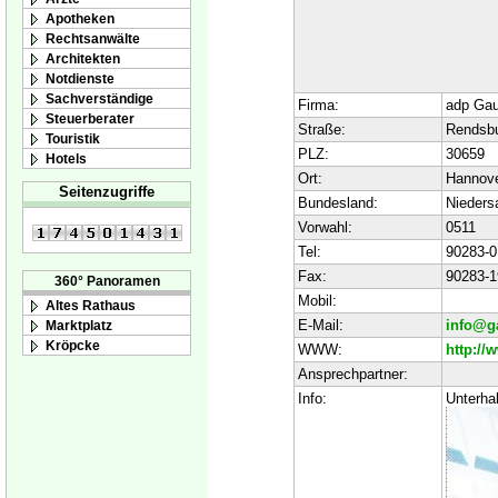
Apotheken
Rechtsanwälte
Architekten
Notdienste
Sachverständige
Firma:
adp Ga
Steuerberater
Straße:
Rendsbu
Touristik
PLZ:
30659
Hotels
Ort:
Hannov
Seitenzugriffe
Bundesland:
Nieders
Vorwahl:
0511
Tel:
90283-0
Fax:
90283-1
360° Panoramen
Mobil:
Altes Rathaus
E-Mail:
info@g
Marktplatz
Kröpcke
WWW:
http:/
Ansprechpartner:
Info:
Unterha