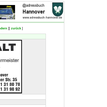
ndern
][
zurück
]