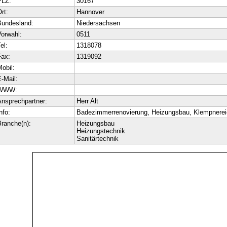
PLZ:
30167
rt:
Hannover
Bundesland:
Niedersachsen
orwahl:
0511
el:
1318078
ax:
1319092
obil:
-Mail:
WWW:
nsprechpartner:
Herr Alt
nfo:
Badezimmerrenovierung, Heizungsbau, Klempnereie
ranche(n):
Heizungsbau
Heizungstechnik
Sanitärtechnik