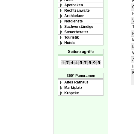
Apotheken
O
Rechtsanwälte
Architekten
V
Notdienste
Sachverständige
T
Steuerberater
F
Touristik
M
Hotels
E
Seitenzugriffe
A
I
B
360° Panoramen
Altes Rathaus
Marktplatz
Kröpcke