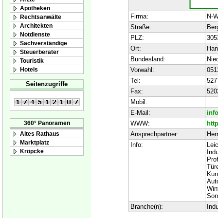
Apotheken
Firma:
N-W
Rechtsanwälte
Architekten
Straße:
Berg
Notdienste
PLZ:
305
Sachverständige
Ort:
Han
Steuerberater
Bundesland:
Nie
Touristik
Hotels
Vorwahl:
051
Tel:
527
Seitenzugriffe
Fax:
520
Mobil:
E-Mail:
inf
WWW:
htt
360° Panoramen
Ansprechpartner:
Her
Altes Rathaus
Marktplatz
Info:
Lei
Kröpcke
Indu
Prof
Tür
Kun
Aut
Win
Son
Branche(n):
Ind