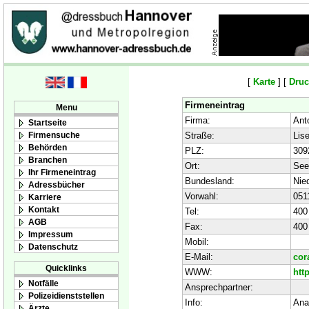
[
Karte
] [
Druc
Firmeneintrag
Menu
Firma:
Ant
Startseite
Firmensuche
Straße:
Lise
Behörden
PLZ:
309
Branchen
Ort:
See
Ihr Firmeneintrag
Bundesland:
Nie
Adressbücher
Vorwahl:
051
Karriere
Kontakt
Tel:
400
AGB
Fax:
400
Impressum
Mobil:
Datenschutz
E-Mail:
cor
Quicklinks
WWW:
htt
Notfälle
Ansprechpartner:
Polizeidienststellen
Info:
Ana
Ärzte