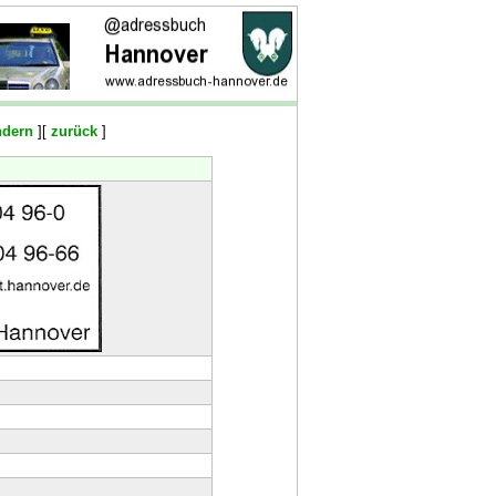
ndern
][
zurück
]