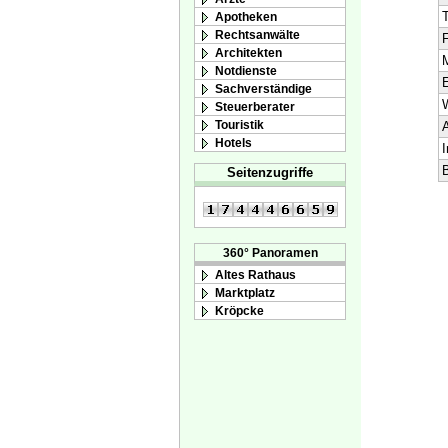
T
Apotheken
Rechtsanwälte
F
Architekten
M
Notdienste
E
Sachverständige
Steuerberater
Touristik
A
Hotels
I
B
Seitenzugriffe
360° Panoramen
Altes Rathaus
Marktplatz
Kröpcke