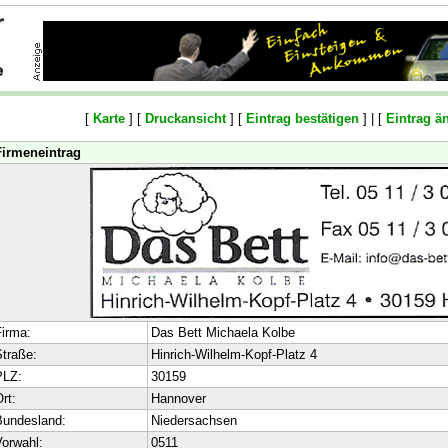
[
Karte
] [
Druckansicht
] [
Eintrag bestätigen
] | [
Eintrag ä
Firmeneintrag
irma:
Das Bett Michaela Kolbe
traße:
Hinrich-Wilhelm-Kopf-Platz 4
PLZ:
30159
rt:
Hannover
Bundesland:
Niedersachsen
orwahl:
0511