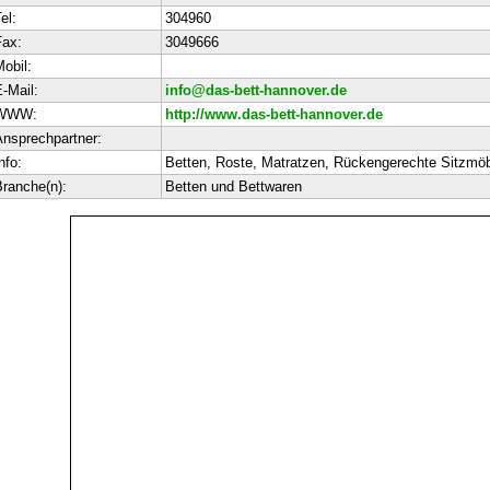
el:
304960
ax:
3049666
obil:
-Mail:
info@das-bett-hannover.de
WWW:
http://www.das-bett-hannover.de
nsprechpartner:
nfo:
Betten, Roste, Matratzen, Rückengerechte Sitzmö
ranche(n):
Betten und Bettwaren