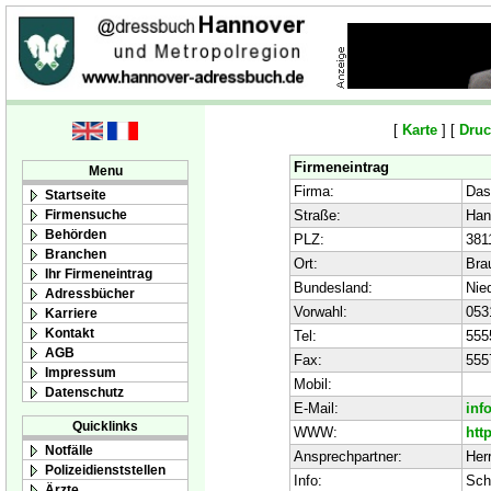
[
Karte
] [
Druc
Firmeneintrag
Menu
Firma:
Das
Startseite
Firmensuche
Straße:
Han
Behörden
PLZ:
381
Branchen
Ort:
Bra
Ihr Firmeneintrag
Bundesland:
Nie
Adressbücher
Vorwahl:
053
Karriere
Kontakt
Tel:
555
AGB
Fax:
555
Impressum
Mobil:
Datenschutz
E-Mail:
inf
Quicklinks
WWW:
htt
Notfälle
Ansprechpartner:
Her
Polizeidienststellen
Info:
Sch
Ärzte