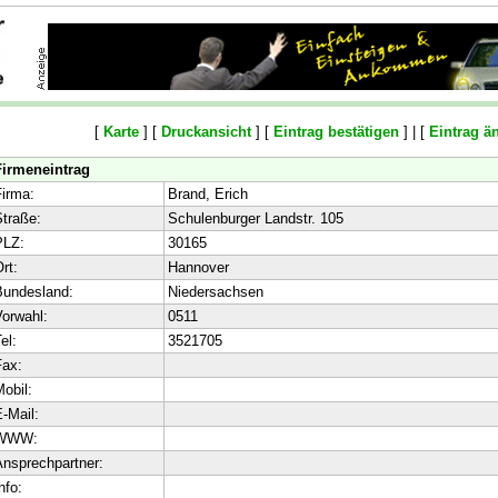
[
Karte
] [
Druckansicht
] [
Eintrag bestätigen
] | [
Eintrag ä
Firmeneintrag
irma:
Brand, Erich
traße:
Schulenburger Landstr. 105
PLZ:
30165
rt:
Hannover
Bundesland:
Niedersachsen
orwahl:
0511
el:
3521705
ax:
obil:
-Mail:
WWW:
nsprechpartner:
nfo: