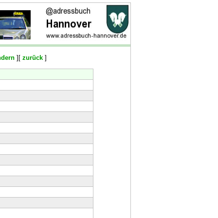
ndern
][
zurück
]