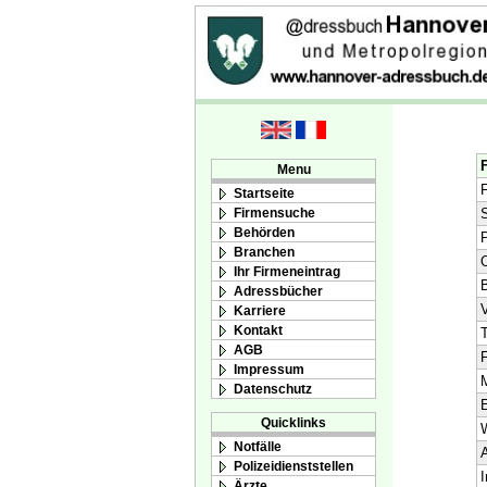
Menu
F
Startseite
Firmensuche
S
Behörden
Branchen
O
Ihr Firmeneintrag
Adressbücher
V
Karriere
Kontakt
T
AGB
F
Impressum
M
Datenschutz
E
Quicklinks
Notfälle
A
Polizeidienststellen
I
Ärzte