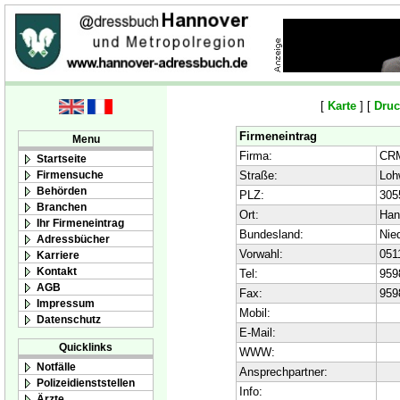
[
Karte
] [
Druc
Firmeneintrag
Menu
Firma:
CRM
Startseite
Firmensuche
Straße:
Loh
Behörden
PLZ:
305
Branchen
Ort:
Han
Ihr Firmeneintrag
Bundesland:
Nie
Adressbücher
Vorwahl:
051
Karriere
Kontakt
Tel:
959
AGB
Fax:
959
Impressum
Mobil:
Datenschutz
E-Mail:
Quicklinks
WWW:
Notfälle
Ansprechpartner:
Polizeidienststellen
Info:
Ärzte