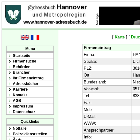
[
Karte
] [
Druc
Firmeneintrag
Menu
Firma:
HAN
Startseite
Firmensuche
Straße:
Eich
Behörden
PLZ:
301
Branchen
Ort:
Han
Ihr Firmeneintrag
Bundesland:
Nie
Adressbücher
Vorwahl:
051
Karriere
Kontakt
Tel:
838
AGB
Fax:
Impressum
Mobil:
Datenschutz
E-Mail:
Quicklinks
WWW:
Notfälle
Ansprechpartner:
Polizeidienststellen
Info:
Ärzte