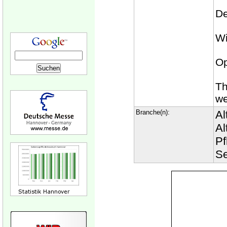
De
Wi
Op
Th
we
Branche(n):
Al
Al
Pf
Se