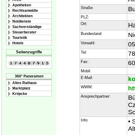
Apotheken
Straße:
Bu
Rechtsanwälte
Architekten
PLZ:
Notdienste
Ort:
Ha
Sachverständige
Steuerberater
Bundesland:
Ni
Touristik
Vorwahl:
05
Hotels
Seitenzugriffe
Tel:
7
Fax:
60
Mobil:
360° Panoramen
E-Mail:
ko
Altes Rathaus
WWW:
ht
Marktplatz
Kröpcke
Ansprechpartner:
Bü
Cz
Sc
Info:
• 
Al