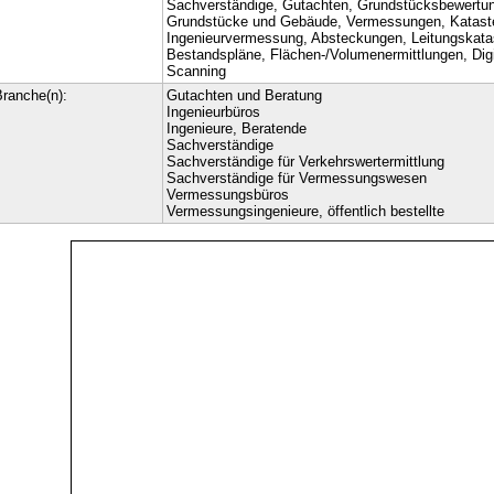
Sachverständige, Gutachten, Grundstücksbewertung
Grundstücke und Gebäude, Vermessungen, Katast
Ingenieurvermessung, Absteckungen, Leitungskatas
Bestandspläne, Flächen-/Volumenermittlungen, Digi
Scanning
ranche(n):
Gutachten und Beratung
Ingenieurbüros
Ingenieure, Beratende
Sachverständige
Sachverständige für Verkehrswertermittlung
Sachverständige für Vermessungswesen
Vermessungsbüros
Vermessungsingenieure, öffentlich bestellte