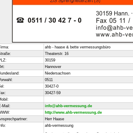
irma:
ahb - haase & bette vermessungsbüro
traße:
Theaterstr. 16
PLZ:
30159
rt:
Hannover
Bundesland:
Niedersachsen
orwahl:
0511
el:
30427-0
ax:
30427-59
obil:
-Mail:
info@ahb-vermessung.de
WWW:
http://www.ahb-vermessung.de
nsprechpartner:
Herr Haase
nfo:
ahb-vermessung