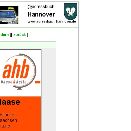
ndern
][
zurück
]