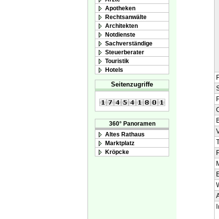
Apotheken
Rechtsanwälte
Architekten
Notdienste
Sachverständige
Steuerberater
Touristik
Hotels
F
Seitenzugriffe
S
O
360° Panoramen
V
Altes Rathaus
T
Marktplatz
Kröpcke
F
M
E
A
I