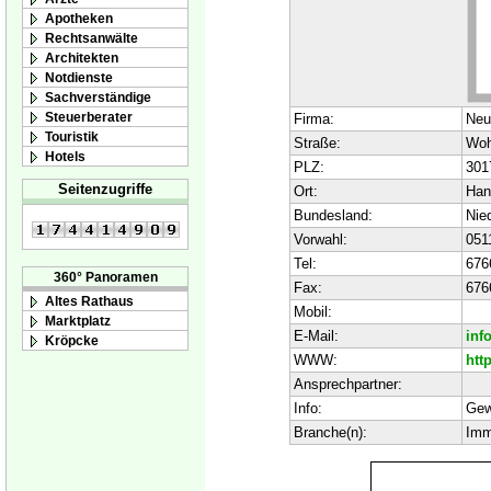
Apotheken
Rechtsanwälte
Architekten
Notdienste
Sachverständige
Steuerberater
Firma:
Neu
Touristik
Straße:
Woh
Hotels
PLZ:
301
Seitenzugriffe
Ort:
Han
Bundesland:
Nie
Vorwahl:
051
Tel:
676
360° Panoramen
Fax:
676
Altes Rathaus
Mobil:
Marktplatz
E-Mail:
inf
Kröpcke
WWW:
htt
Ansprechpartner:
Info:
Gew
Branche(n):
Imm