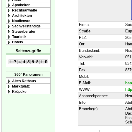
Apotheken
Rechtsanwälte
Architekten
Notdienste
Firma:
Sei
Sachverständige
Straße:
Eup
Steuerberater
Touristik
PLZ:
305
Hotels
Ort:
Han
Bundesland:
Nie
Seitenzugriffe
Vorwahl:
051
Tel:
834
Fax:
837
360° Panoramen
Mobil:
Altes Rathaus
E-Mail:
han
Marktplatz
WWW:
htt
Kröpcke
Ansprechpartner:
Herr
Info:
Abd
Branche(n):
Abd
Dac
Fas
Sch