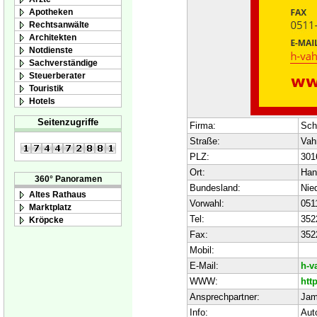
Apotheken
Rechtsanwälte
Architekten
Notdienste
Sachverständige
Steuerberater
Touristik
Hotels
Seitenzugriffe
Firma:
Sch
Straße:
Vah
PLZ:
301
Ort:
Han
360° Panoramen
Bundesland:
Nie
Altes Rathaus
Vorwahl:
051
Marktplatz
Tel:
352
Kröpcke
Fax:
352
Mobil:
E-Mail:
h-v
WWW:
htt
Ansprechpartner:
Jam
Info:
Aut