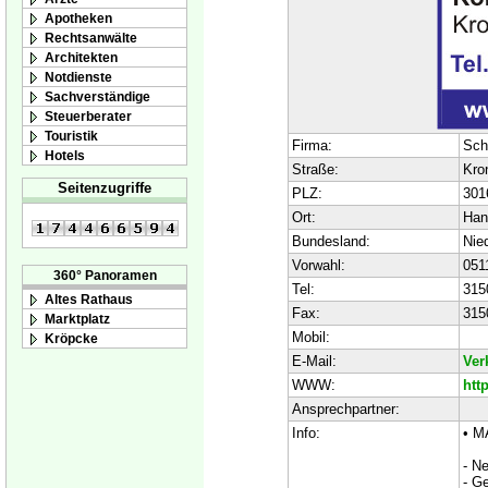
Apotheken
Rechtsanwälte
Architekten
Notdienste
Sachverständige
Steuerberater
Touristik
Firma:
Sch
Hotels
Straße:
Kro
Seitenzugriffe
PLZ:
301
Ort:
Han
Bundesland:
Nie
Vorwahl:
051
360° Panoramen
Tel:
315
Altes Rathaus
Fax:
315
Marktplatz
Mobil:
Kröpcke
E-Mail:
Ver
WWW:
htt
Ansprechpartner:
Info:
• M
- N
- G