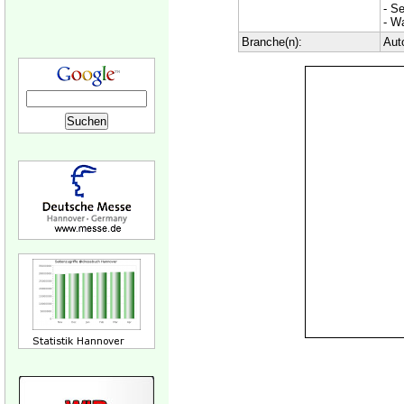
- Se
- W
Branche(n):
Aut