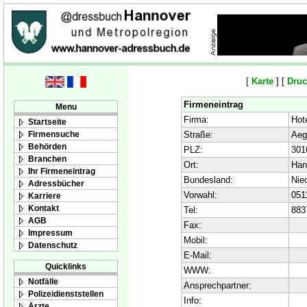
[
Karte
] [
Druc
Firmeneintrag
Menu
Firma:
Hot
Startseite
Firmensuche
Straße:
Aeg
Behörden
PLZ:
301
Branchen
Ort:
Han
Ihr Firmeneintrag
Bundesland:
Nie
Adressbücher
Vorwahl:
051
Karriere
Kontakt
Tel:
883
AGB
Fax:
Impressum
Mobil:
Datenschutz
E-Mail:
Quicklinks
WWW:
Notfälle
Ansprechpartner:
Polizeidienststellen
Info:
Ärzte