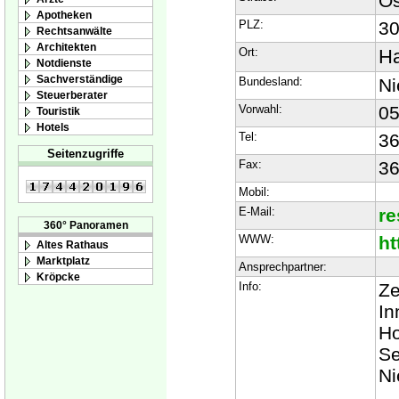
Os
Apotheken
PLZ:
3
Rechtsanwälte
Architekten
Ort:
Ha
Notdienste
Sachverständige
Bundesland:
Ni
Steuerberater
Vorwahl:
05
Touristik
Hotels
Tel:
36
Seitenzugriffe
Fax:
3
Mobil:
E-Mail:
re
360° Panoramen
WWW:
ht
Altes Rathaus
Marktplatz
Ansprechpartner:
Kröpcke
Info:
Ze
In
Ho
Se
Ni