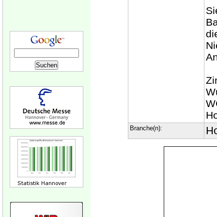
Si
Ba
di
Ni
An
Zi
Wu
WC
Ho
Branche(n):
Ho