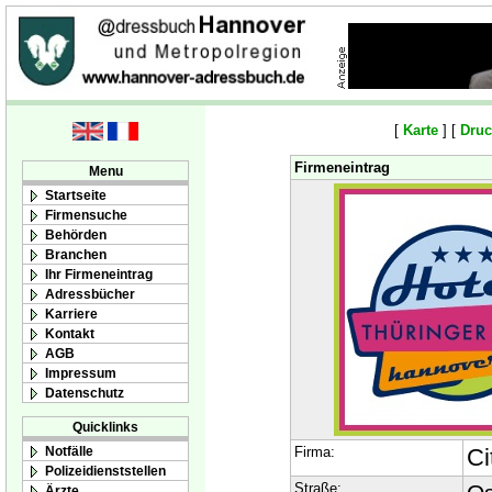
[
Karte
] [
Druc
Firmeneintrag
Menu
Startseite
Firmensuche
Behörden
Branchen
Ihr Firmeneintrag
Adressbücher
Karriere
Kontakt
AGB
Impressum
Datenschutz
Quicklinks
Notfälle
Firma:
Ci
Polizeidienststellen
Straße:
Ärzte