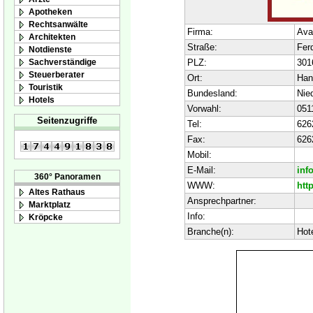
Apotheken
Rechtsanwälte
Firma:
Ava
Architekten
Straße:
Ferd
Notdienste
Sachverständige
PLZ:
301
Steuerberater
Ort:
Han
Touristik
Bundesland:
Nie
Hotels
Vorwahl:
051
Seitenzugriffe
Tel:
626
Fax:
626
Mobil:
E-Mail:
inf
360° Panoramen
WWW:
htt
Altes Rathaus
Ansprechpartner:
Marktplatz
Info:
Kröpcke
Branche(n):
Hot