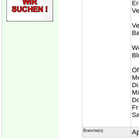
Er
Ve
Ve
Ba
We
Bl
Öf
Mo
Di
Mi
Do
Fr
Sa
Branche(n):
Ap