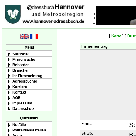
[
Karte
] [
Druc
Firmeneintrag
Menu
Startseite
Firmensuche
Behörden
Branchen
Ihr Firmeneintrag
Adressbücher
Karriere
Kontakt
AGB
Impressum
Datenschutz
Quicklinks
Firma:
So
Notfälle
Polizeidienststellen
Straße:
Be
Ärzte