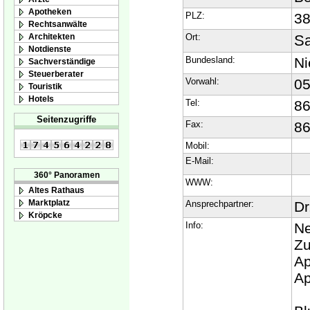
Apotheken
PLZ:
3
Rechtsanwälte
Architekten
Ort:
Sa
Notdienste
Bundesland:
Ni
Sachverständige
Steuerberater
Vorwahl:
0
Touristik
Hotels
Tel:
8
Seitenzugriffe
Fax:
8
Mobil:
E-Mail:
360° Panoramen
WWW:
Altes Rathaus
Marktplatz
Ansprechpartner:
Dr
Kröpcke
Info:
Ne
Zu
Ap
Ap