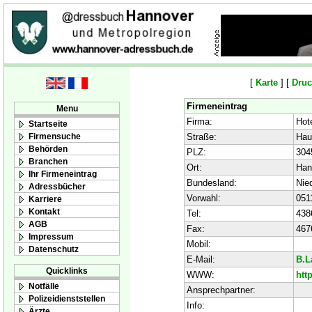
[
Karte
] [
Druc
Firmeneintrag
Menu
Firma:
Hot
Startseite
Firmensuche
Straße:
Hau
Behörden
PLZ:
304
Branchen
Ort:
Han
Ihr Firmeneintrag
Bundesland:
Nie
Adressbücher
Vorwahl:
051
Karriere
Kontakt
Tel:
438
AGB
Fax:
467
Impressum
Mobil:
Datenschutz
E-Mail:
B.L
Quicklinks
WWW:
htt
Notfälle
Ansprechpartner:
Polizeidienststellen
Info:
Ärzte