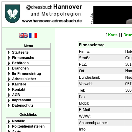
[
Karte
] [
Druc
Firmeneintrag
Menu
Firma:
Hot
Startseite
Firmensuche
Straße:
Gru
Behörden
PLZ:
301
Branchen
Ort:
Han
Ihr Firmeneintrag
Bundesland:
Nie
Adressbücher
Vorwahl:
051
Karriere
Kontakt
Tel:
368
AGB
Fax:
Impressum
Mobil:
Datenschutz
E-Mail:
Quicklinks
WWW:
Notfälle
Ansprechpartner:
Polizeidienststellen
Info:
Ärzte