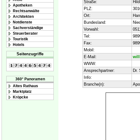
Straße:
Hild
Apotheken
PLZ:
301
Rechtsanwälte
Ort:
Han
Architekten
Notdienste
Bundesland:
Nie
Sachverständige
Vorwahl:
051
Steuerberater
Tel:
989
Touristik
Fax:
989
Hotels
Mobil:
Seitenzugriffe
E-Mail:
wil
WWW:
Ansprechpartner:
Dr. 
Info:
360° Panoramen
Branche(n):
Apo
Altes Rathaus
Marktplatz
Kröpcke