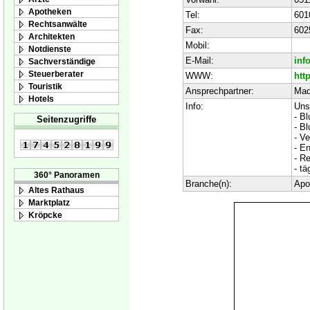
Apotheken
Tel:
601
Rechtsanwälte
Fax:
602
Architekten
Mobil:
Notdienste
E-Mail:
inf
Sachverständige
Steuerberater
WWW:
htt
Touristik
Ansprechpartner:
Mad
Hotels
Info:
Uns
- B
Seitenzugriffe
- B
- V
- En
- R
- tä
360° Panoramen
Branche(n):
Apo
Altes Rathaus
Marktplatz
Kröpcke