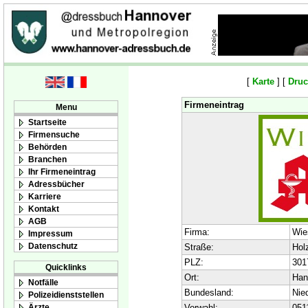
[
Karte
] [
Druc
Firmeneintrag
Menu
Startseite
Firmensuche
Behörden
Branchen
Ihr Firmeneintrag
Adressbücher
Karriere
Kontakt
AGB
Firma:
Wie
Impressum
Datenschutz
Straße:
Hol
PLZ:
301
Quicklinks
Ort:
Han
Notfälle
Bundesland:
Nie
Polizeidienststellen
Ärzte
Vorwahl:
051