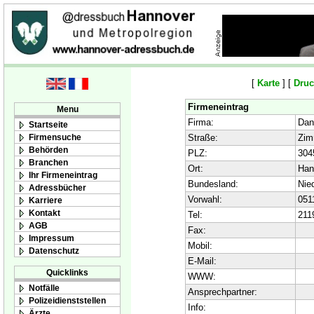
[
Karte
] [
Druc
Firmeneintrag
Menu
Firma:
Dann
Startseite
Firmensuche
Straße:
Zim
Behörden
PLZ:
304
Branchen
Ort:
Han
Ihr Firmeneintrag
Bundesland:
Nie
Adressbücher
Vorwahl:
051
Karriere
Kontakt
Tel:
211
AGB
Fax:
Impressum
Mobil:
Datenschutz
E-Mail:
Quicklinks
WWW:
Notfälle
Ansprechpartner:
Polizeidienststellen
Info:
Ärzte