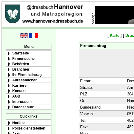
[
Karte
] [
Druc
Firmeneintrag
Menu
Startseite
Firmensuche
Behörden
Branchen
Ihr Firmeneintrag
Adressbücher
Firma:
Dre
Karriere
Straße:
Am 
Kontakt
PLZ:
304
AGB
Ort:
Han
Impressum
Datenschutz
Bundesland:
Nie
Vorwahl:
051
Quicklinks
Tel:
482
Notfälle
Fax:
482
Polizeidienststellen
Mobil:
Ärzte