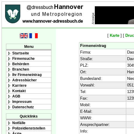
[
Karte
] [
Druc
Firmeneintrag
Menu
Firma:
Dao
Startseite
Firmensuche
Straße:
Dav
Behörden
PLZ:
304
Branchen
Ort:
Han
Ihr Firmeneintrag
Bundesland:
Nie
Adressbücher
Vorwahl:
051
Karriere
Kontakt
Tel:
123
AGB
Fax:
123
Impressum
Mobil:
Datenschutz
E-Mail:
Quicklinks
WWW:
Notfälle
Ansprechpartner:
Polizeidienststellen
Info:
Ärzte