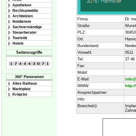
Apotheken
Rechtsanwälte
Architekten
Firma:
Dr. m
Notdienste
Straße:
Wunsto
Sachverständige
PLZ:
30453
Steuerberater
Touristik
Ort:
Hanno
Hotels
Bundesland:
Niede
Vorwahl:
0511
Seitenzugriffe
Tel:
37 46
Fax:
Mobil:
360° Panoramen
E-Mail:
info@
Altes Rathaus
WWW:
http:
Marktplatz
Ansprechpartner:
Kröpcke
Info:
Branche(n):
Impla
Zahnä