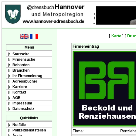
[
Karte
] [
Druc
Firmeneintrag
Menu
Startseite
Firmensuche
Behörden
Branchen
Ihr Firmeneintrag
Adressbücher
Karriere
Kontakt
AGB
Impressum
Datenschutz
Quicklinks
Notfälle
Polizeidienststellen
Firma:
Renzieh
Ärzte