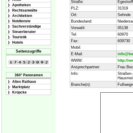
Straße:
Egestorff
Apotheken
PLZ:
31319
Rechtsanwälte
Ort:
Sehnde
Architekten
Notdienste
Bundesland:
Nieders
Sachverständige
Vorwahl:
05138
Steuerberater
Tel:
60970
Touristik
Fax:
609730
Hotels
Mobil:
Seitenzugriffe
E-Mail:
info@be
WWW:
http://
Ansprechpartner:
Frau Bec
Info:
Straßen-
360° Panoramen
Hausmeis
Altes Rathaus
Branche(n):
Fußwegre
Marktplatz
Kröpcke