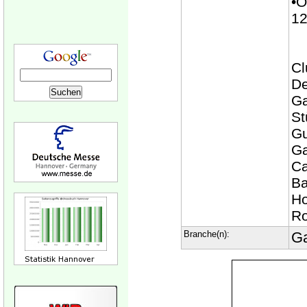
•Ö
12
Cl
De
Ga
St
Gu
Ga
Ca
Ba
Ho
Ro
Branche(n):
Ga