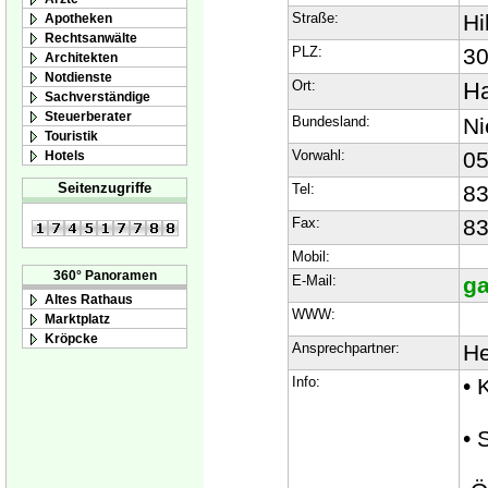
Straße:
Hi
Apotheken
Rechtsanwälte
PLZ:
3
Architekten
Notdienste
Ort:
Ha
Sachverständige
Steuerberater
Bundesland:
Ni
Touristik
Vorwahl:
05
Hotels
Seitenzugriffe
Tel:
8
Fax:
83
Mobil:
360° Panoramen
E-Mail:
ga
Altes Rathaus
WWW:
Marktplatz
Kröpcke
Ansprechpartner:
He
Info:
• 
• 