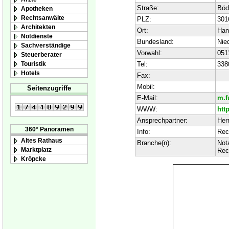
Straße:
Böd
Apotheken
Rechtsanwälte
PLZ:
301
Architekten
Ort:
Han
Notdienste
Bundesland:
Nie
Sachverständige
Vorwahl:
051
Steuerberater
Touristik
Tel:
338
Hotels
Fax:
Mobil:
Seitenzugriffe
E-Mail:
m.f
WWW:
htt
Ansprechpartner:
Herr
360° Panoramen
Info:
Rec
Altes Rathaus
Branche(n):
Not
Marktplatz
Rec
Kröpcke