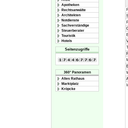
Apotheken
F
Rechtsanwälte
Architekten
S
Notdienste
Sachverständige
O
Steuerberater
Touristik
Hotels
V
T
Seitenzugriffe
F
M
E
360° Panoramen
A
Altes Rathaus
Marktplatz
I
Kröpcke