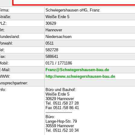
irma:
Schwiegershausen oHG, Franz
traße:
Weiße Erde 5
PLZ:
30629
rt:
Hannover
Bundesland:
Niedersachsen
orwahl:
0511
el:
582728
ax:
588641
obil:
0171 / 1771186
-Mail:
Franz@Schwiegershausen-bau.de
WWW:
http://www.schwiegershausen-bau.de
nsprechpartner:
nfo:
Büro und Bauhof:
Weiße Erde 5
30629 Hannover
Tel. 0511 /58 27 28
Fax 0511 /58 86 41
----------------------
Büro:
Lange-Hop-Str. 79
30559 Hannover
Tel. 0511 /52 10 34