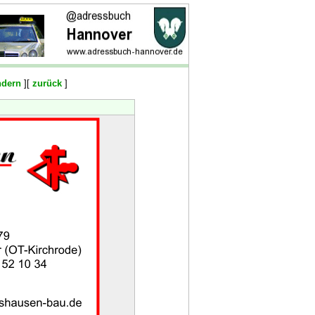
ndern
][
zurück
]