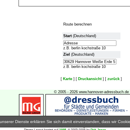
Route berechnen
Start
(Deutschland)
z.B. berlin kochstraße 10
Ziel
(Deutschland)
z.B. berlin kochstraße 10
[
Karte
] [
Druckansicht
] [
zurück
]
© 2005 - 2026 www.hannover-adressbuch.de
Industrie- und Handelsverlag GmbH & Co KG
nserer Dienste erklären Sie sich damit einverstanden, dass wir Cook
essbuch Hannover finden Sie Firmenadressen, Branchen und gewerbliche Informationen aus Han
Dieses Layout basiert auf
YAML
© 2005-2006 by
Dirk Jesse