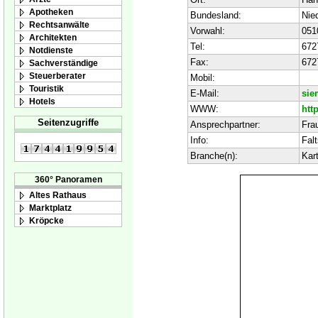
Apotheken
Bundesland:
Nie
Rechtsanwälte
Vorwahl:
051
Architekten
Tel:
672
Notdienste
Fax:
672
Sachverständige
Steuerberater
Mobil:
Touristik
E-Mail:
sie
Hotels
WWW:
htt
Seitenzugriffe
Ansprechpartner:
Fra
Info:
Fal
Branche(n):
Kar
360° Panoramen
Altes Rathaus
Marktplatz
Kröpcke