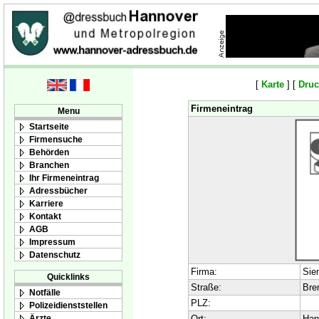
[
Karte
] [
Druc
Firmeneintrag
Menu
Startseite
Firmensuche
Behörden
Branchen
Ihr Firmeneintrag
Adressbücher
Karriere
Kontakt
AGB
Impressum
Datenschutz
Firma:
Sie
Quicklinks
Straße:
Bre
Notfälle
PLZ:
Polizeidienststellen
Ärzte
Ort:
Han