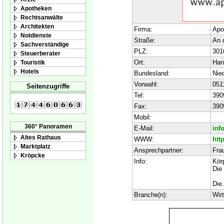
Apotheken
Rechtsanwälte
Architekten
Firma:
Apo
Notdienste
Straße:
An 
Sachverständige
PLZ:
301
Steuerberater
Ort:
Han
Touristik
Hotels
Bundesland:
Nie
Vorwahl:
051
Seitenzugriffe
Tel:
390
Fax:
390
Mobil:
360° Panoramen
E-Mail:
inf
Altes Rathaus
WWW:
htt
Marktplatz
Ansprechpartner:
Fra
Kröpcke
Info:
Kör
Die 
Die
Branche(n):
Wir