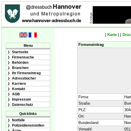
[
Karte
] [
Druc
Firmeneintrag
Menu
Startseite
Firmensuche
Behörden
Branchen
Ihr Firmeneintrag
Adressbücher
Karriere
Kontakt
AGB
Firma:
Har
Impressum
Straße:
Bor
Datenschutz
PLZ:
304
Quicklinks
Ort:
Han
Notfälle
Bundesland:
Nie
Polizeidienststellen
Vorwahl:
051
Ärzte