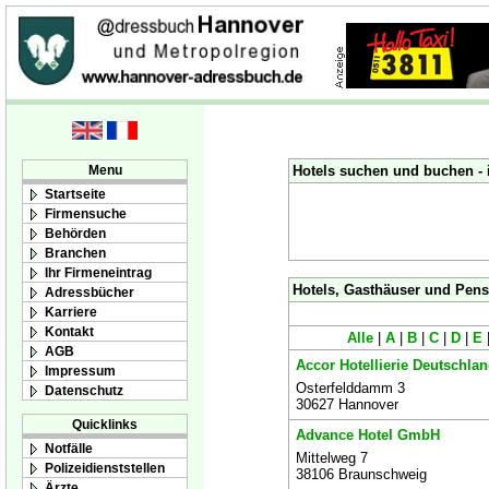
Menu
Hotels suchen und buchen - 
Startseite
Firmensuche
Behörden
Branchen
Ihr Firmeneintrag
Hotels, Gasthäuser und Pens
Adressbücher
Karriere
Kontakt
Alle
|
A
|
B
|
C
|
D
|
E
AGB
Accor Hotellierie Deutschl
Impressum
Osterfelddamm 3
Datenschutz
30627 Hannover
Quicklinks
Advance Hotel GmbH
Notfälle
Mittelweg 7
Polizeidienststellen
38106 Braunschweig
Ärzte