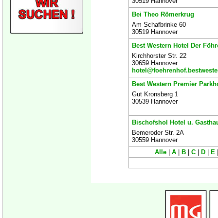
30519 Hannover
Bei Theo Römerkrug
Am Schafbrinke 60
30519 Hannover
Best Western Hotel Der Föhr
Kirchhorster Str. 22
30659 Hannover
hotel@foehrenhof.bestweste
Best Western Premier Parkh
Gut Kronsberg 1
30539 Hannover
Bischofshol Hotel u. Gastha
Bemeroder Str. 2A
30559 Hannover
Alle
|
A
|
B
|
C
|
D
|
E