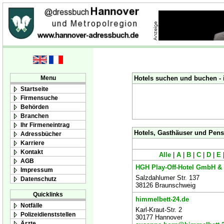
Menu
Hotels suchen und buchen - 
Startseite
Firmensuche
Behörden
Branchen
Ihr Firmeneintrag
Hotels, Gasthäuser und Pens
Adressbücher
Karriere
Kontakt
Alle
|
A
|
B
|
C
|
D
|
E
AGB
HGH Play-Off-Hotel GmbH &
Impressum
Salzdahlumer Str. 137
Datenschutz
38126 Braunschweig
Quicklinks
himmelbett-24.de
Notfälle
Karl-Kraut-Str. 2
Polizeidienststellen
30177 Hannover
Ärzte