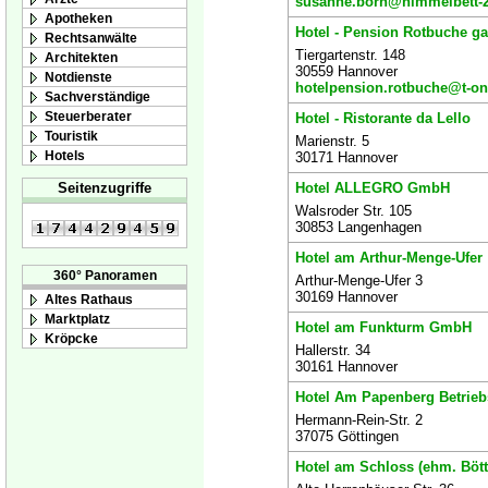
susanne.born@himmelbett-2
Apotheken
Hotel - Pension Rotbuche ga
Rechtsanwälte
Tiergartenstr. 148
Architekten
30559 Hannover
Notdienste
hotelpension.rotbuche@t-on
Sachverständige
Steuerberater
Hotel - Ristorante da Lello
Touristik
Marienstr. 5
Hotels
30171 Hannover
Hotel ALLEGRO GmbH
Seitenzugriffe
Walsroder Str. 105
30853 Langenhagen
Hotel am Arthur-Menge-Ufer
360° Panoramen
Arthur-Menge-Ufer 3
30169 Hannover
Altes Rathaus
Marktplatz
Hotel am Funkturm GmbH
Kröpcke
Hallerstr. 34
30161 Hannover
Hotel Am Papenberg Betrie
Hermann-Rein-Str. 2
37075 Göttingen
Hotel am Schloss (ehm. Bött