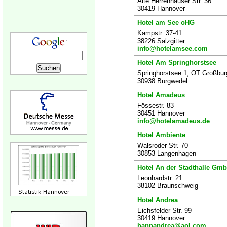
Alte Herrenhäuser Str. 36
30419 Hannover
Hotel am See oHG
Kampstr. 37-41
38226 Salzgitter
info@hotelamsee.com
Hotel Am Springhorstsee
Springhorstsee 1, OT Großbur
30938 Burgwedel
Hotel Amadeus
Fössestr. 83
30451 Hannover
info@hotelamadeus.de
Hotel Ambiente
Walsroder Str. 70
30853 Langenhagen
Hotel An der Stadthalle Gm
Leonhardstr. 21
38102 Braunschweig
Hotel Andrea
Eichsfelder Str. 99
30419 Hannover
hannandrea@aol.com