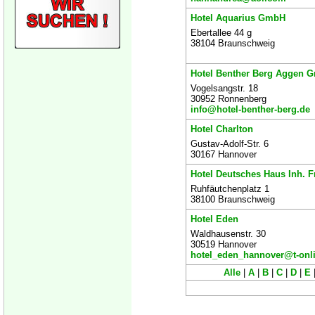
Hotel Aquarius GmbH
Ebertallee 44 g
38104 Braunschweig
Hotel Benther Berg Aggen 
Vogelsangstr. 18
30952 Ronnenberg
info@hotel-benther-berg.de
Hotel Charlton
Gustav-Adolf-Str. 6
30167 Hannover
Hotel Deutsches Haus Inh. F
Ruhfäutchenplatz 1
38100 Braunschweig
Hotel Eden
Waldhausenstr. 30
30519 Hannover
hotel_eden_hannover@t-onl
Alle
|
A
|
B
|
C
|
D
|
E