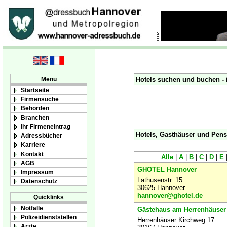
Menu
Hotels suchen und buchen - 
Startseite
Firmensuche
Behörden
Branchen
Ihr Firmeneintrag
Hotels, Gasthäuser und Pens
Adressbücher
Karriere
Kontakt
Alle
|
A
|
B
|
C
|
D
|
E
AGB
GHOTEL Hannover
Impressum
Lathusenstr. 15
Datenschutz
30625 Hannover
hannover@ghotel.de
Quicklinks
Notfälle
Gästehaus am Herrenhäuser
Polizeidienststellen
Herrenhäuser Kirchweg 17
Ärzte