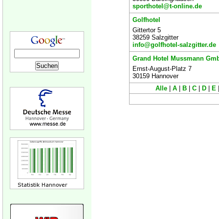
sporthotel@t-online.de
Golfhotel
Gittertor 5
38259 Salzgitter
info@golfhotel-salzgitter.de
Grand Hotel Mussmann Gm
Ernst-August-Platz 7
30159 Hannover
Alle
|
A
|
B
|
C
|
D
|
E