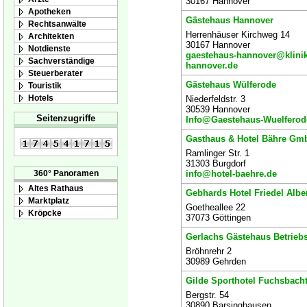
30167 Hannover
Apotheken
Gästehaus Hannover
Rechtsanwälte
Herrenhäuser Kirchweg 14
Architekten
30167 Hannover
Notdienste
gaestehaus-hannover@klini
Sachverständige
hannover.de
Steuerberater
Gästehaus Wülferode
Touristik
Hotels
Niederfeldstr. 3
30539 Hannover
Seitenzugriffe
Info@Gaestehaus-Wuelferod
Gasthaus & Hotel Bähre Gm
Ramlinger Str. 1
31303 Burgdorf
info@hotel-baehre.de
360° Panoramen
Altes Rathaus
Gebhards Hotel Friedel Alb
Marktplatz
Goetheallee 22
Kröpcke
37073 Göttingen
Gerlachs Gästehaus Betrieb
Bröhnrehr 2
30989 Gehrden
Gilde Sporthotel Fuchsbach
Bergstr. 54
30890 Barsinghausen