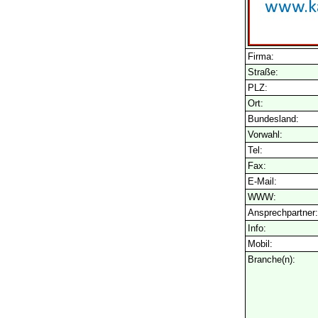
Firma:
Straße:
PLZ:
Ort:
Bundesland:
Vorwahl:
Tel:
Fax:
E-Mail:
WWW:
Ansprechpartner:
Info:
Mobil:
Branche(n):