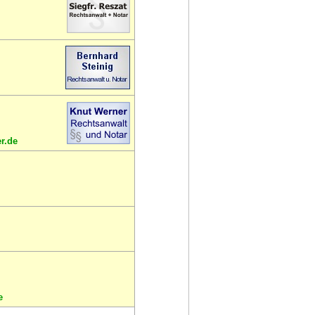
r.de
e