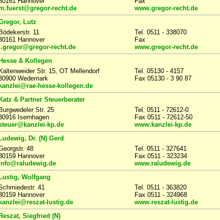
30161 Hannover
Fax
m.fuerst@gregor-recht.de
www.gregor-recht.de
Gregor, Lutz
Bödekerstr. 11
Tel. 0511 - 338070
30161 Hannover
Fax
l.gregor@gregor-recht.de
www.gregor-recht.de
Hesse & Kollegen
Kaltenweider Str. 15, OT Mellendorf
Tel. 05130 - 4157
30900 Wedemark
Fax 05130 - 3 90 87
kanzlei@rae-hesse-kollegen.de
Katz & Partner Steuerberater
Burgwedeler Str. 25
Tel. 0511 - 72612-0
30916 Isernhagen
Fax 0511 - 72612-50
steuer@kanzlei-kp.de
www.kanzlei-kp.de
Ludewig, Dr. (N) Gerd
Georgstr. 48
Tel. 0511 - 327641
30159 Hannover
Fax 0511 - 323234
info@raludewig.de
www.raludewig.de
Lustig, Wolfgang
Schmiedestr. 41
Tel. 0511 - 363820
30159 Hannover
Fax 0511 - 324968
kanzlei@reszat-lustig.de
www.reszat-lustig.de
Reszat, Siegfried (N)