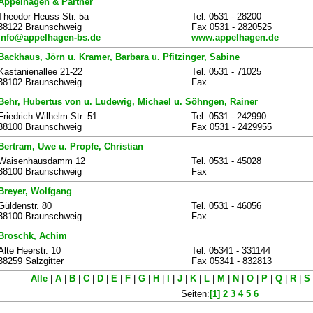
Appelhagen & Partner
Theodor-Heuss-Str. 5a
Tel. 0531 - 28200
38122 Braunschweig
Fax 0531 - 2820525
info@appelhagen-bs.de
www.appelhagen.de
Backhaus, Jörn u. Kramer, Barbara u. Pfitzinger, Sabine
Kastanienallee 21-22
Tel. 0531 - 71025
38102 Braunschweig
Fax
Behr, Hubertus von u. Ludewig, Michael u. Söhngen, Rainer
Friedrich-Wilhelm-Str. 51
Tel. 0531 - 242990
38100 Braunschweig
Fax 0531 - 2429955
Bertram, Uwe u. Propfe, Christian
Waisenhausdamm 12
Tel. 0531 - 45028
38100 Braunschweig
Fax
Breyer, Wolfgang
Güldenstr. 80
Tel. 0531 - 46056
38100 Braunschweig
Fax
Broschk, Achim
Alte Heerstr. 10
Tel. 05341 - 331144
38259 Salzgitter
Fax 05341 - 832813
Alle
|
A
|
B
|
C
|
D
|
E
|
F
|
G
|
H
|
I
|
J
|
K
|
L
|
M
|
N
|
O
|
P
|
Q
|
R
|
S
Seiten:
[1]
2
3
4
5
6