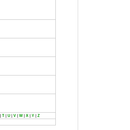
|
T
|
U
|
V
|
W
|
X
|
Y
|
Z