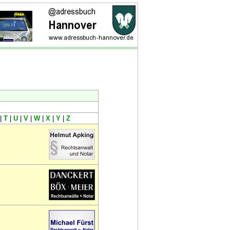
|
T
|
U
|
V
|
W
|
X
|
Y
|
Z