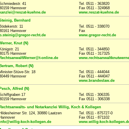
Schmiedestr. 41
Tel. 0511 - 363820
30159 Hannover
Fax 0511 - 324968
kanzlei@reszat-kuehne.de
www.reszat-kuehne.de
Steinig, Bernhard
Bödekerstr. 11
Tel. 0511 - 338070
30161 Hannover
Fax
b.steinig@gregor-recht.de
www.gregor-recht.de
Werner, Knut (N)
Königstr. 21
Tel. 0511 - 344850
30175 Hannover
Fax 0511 - 317325
RechtsanwaltWerner@t-online.de
www.rechtsanwaltknutwerne
Bertram, Robert (N)
Minister-Stüve-Str. 18
Tel. 0511 - 444044
30449 Hannover
Fax 0511 - 444047
www.brandeslaw.de
Pesch, Alfred (N)
Schiffgraben 17
Tel. 0511 - 306335
30159 Hannover
Fax 0511 - 306338
Rechtsanwalts- und Notarkanzlei Willig, Koch & Kollegen
Hildesheimer Str. 124, 30880 Laatzen
Tel. 0511 - 875727-0
Hannover
Fax 0511 - 871102
info@willig-koch-kollegen.de
www.willig-koch-kollegen.d