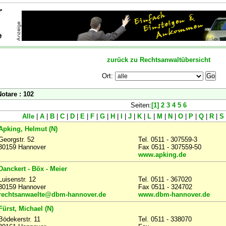
zurück zu Rechtsanwaltübersicht
Ort:
otare : 102
Seiten:
[1]
2
3
4
5
6
Alle
|
A
|
B
|
C
|
D
|
E
|
F
|
G
|
H
|
I
|
J
|
K
|
L
|
M
|
N
|
O
|
P
|
Q
|
R
|
S
Apking, Helmut (N)
Georgstr. 52
Tel. 0511 - 307559-3
30159 Hannover
Fax 0511 - 307559-50
www.apking.de
Danckert - Böx - Meier
Luisenstr. 12
Tel. 0511 - 367020
30159 Hannover
Fax 0511 - 324702
rechtsanwaelte@dbm-hannover.de
www.dbm-hannover.de
Fürst, Michael (N)
Bödekerstr. 11
Tel. 0511 - 338070