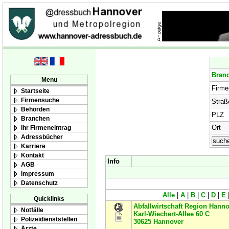
Bran
Menu
Firm
Startseite
Firmensuche
Straß
Behörden
PLZ
Branchen
Ort
Ihr Firmeneintrag
Adressbücher
Karriere
Kontakt
Info
AGB
Impressum
Datenschutz
Alle
|
A
|
B
|
C
|
D
|
E
Quicklinks
Abfallwirtschaft Region Hanno
Notfälle
Karl-Wiechert-Allee 60 C
Polizeidienststellen
30625
Hannover
Ärzte