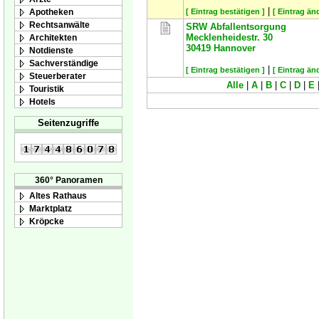
|
Apotheken
[ Eintrag bestätigen ]
[ Eintrag än
Rechtsanwälte
SRW Abfallentsorgung
Mecklenheidestr. 30
Architekten
30419
Hannover
Notdienste
Sachverständige
|
[ Eintrag bestätigen ]
[ Eintrag än
Steuerberater
Alle
|
A
|
B
|
C
|
D
|
E
Touristik
Hotels
Seitenzugriffe
360° Panoramen
Altes Rathaus
Marktplatz
Kröpcke