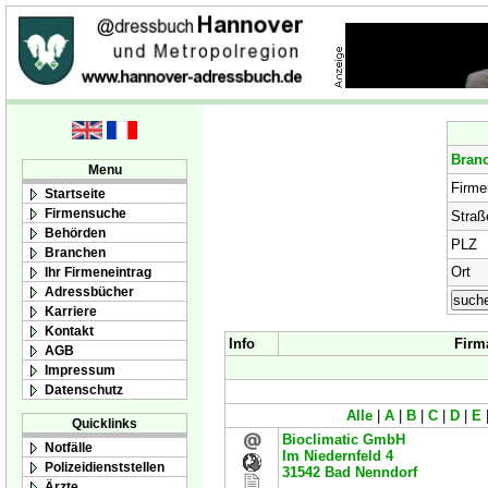
Bran
Menu
Firm
Startseite
Firmensuche
Straß
Behörden
PLZ
Branchen
Ort
Ihr Firmeneintrag
Adressbücher
Karriere
Kontakt
Info
Firm
AGB
Impressum
Datenschutz
Alle
|
A
|
B
|
C
|
D
|
E
Quicklinks
Bioclimatic GmbH
Notfälle
Im Niedernfeld 4
Polizeidienststellen
31542
Bad Nenndorf
Ärzte