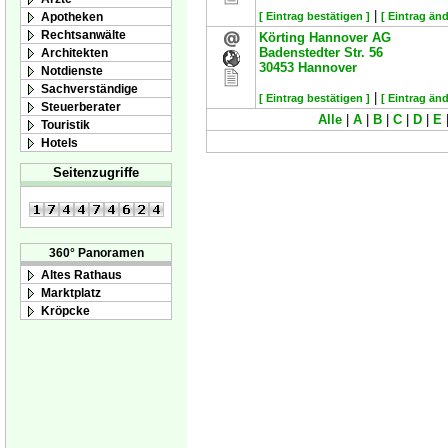
|
Apotheken
[ Eintrag bestätigen ]
[ Eintrag änd
Rechtsanwälte
Körting Hannover AG
Badenstedter Str. 56
Architekten
30453
Hannover
Notdienste
Sachverständige
|
[ Eintrag bestätigen ]
[ Eintrag änd
Steuerberater
Alle
|
A
|
B
|
C
|
D
|
E
Touristik
Hotels
Seitenzugriffe
360° Panoramen
Altes Rathaus
Marktplatz
Kröpcke