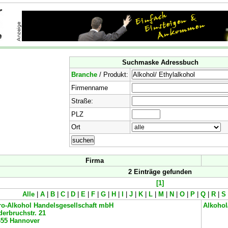
Suchmaske Adressbuch
Branche
/ Produkt:
Firmenname
Straße:
PLZ
Ort
Firma
2 Einträge gefunden
[1]
Alle
|
A
|
B
|
C
|
D
|
E
|
F
|
G
|
H
|
I
|
J
|
K
|
L
|
M
|
N
|
O
|
P
|
Q
|
R
|
S
ro-Alkohol Handelsgesellschaft mbH
Alkohol
erbruchstr. 21
655
Hannover