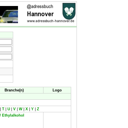
Branche(n)
Logo
|
T
|
U
|
V
|
W
|
X
|
Y
|
Z
/ Ethylalkohol