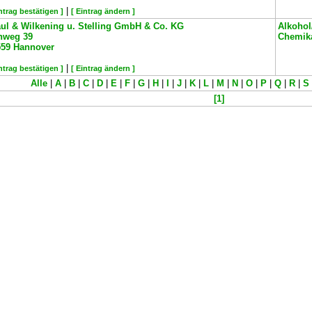
|
intrag bestätigen ]
[ Eintrag ändern ]
ul & Wilkening u. Stelling GmbH & Co. KG
Alkohol
hweg 39
Chemika
559
Hannover
|
intrag bestätigen ]
[ Eintrag ändern ]
Alle
|
A
|
B
|
C
|
D
|
E
|
F
|
G
|
H
|
I
|
J
|
K
|
L
|
M
|
N
|
O
|
P
|
Q
|
R
|
S
[1]