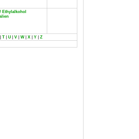
/ Ethylalkohol
lien
|
T
|
U
|
V
|
W
|
X
|
Y
|
Z