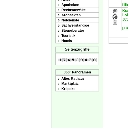
Apotheken
[ E
Rechtsanwälte
Kra
Lo
Architekten
30
Notdienste
Sachverständige
[ E
Steuerberater
Touristik
Hotels
Seitenzugriffe
360° Panoramen
Altes Rathaus
Marktplatz
Kröpcke