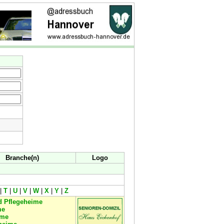
Branche(n)
Logo
|
T
|
U
|
V
|
W
|
X
|
Y
|
Z
d Pflegeheime
me
ime