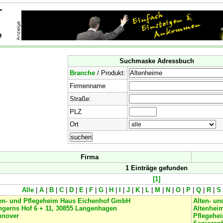
Suchmaske Adressbuch
Branche
/ Produkt:
Firmenname
Straße:
PLZ
Ort
Firma
1 Einträge gefunden
[1]
Alle
|
A
|
B
|
C
|
D
|
E
|
F
|
G
|
H
|
I
|
J
|
K
|
L
|
M
|
N
|
O
|
P
|
Q
|
R
|
S
en- und Pflegeheim Haus Eichenhof GmbH
Alten- un
gerns Hof 6 + 11, 30855 Langenhagen
Altenhei
nnover
Pflegehe