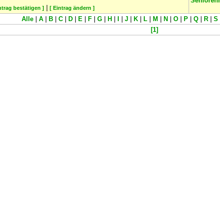
Senioren
|
ntrag bestätigen ]
[ Eintrag ändern ]
Alle
|
A
|
B
|
C
|
D
|
E
|
F
|
G
|
H
|
I
|
J
|
K
|
L
|
M
|
N
|
O
|
P
|
Q
|
R
|
S
[1]