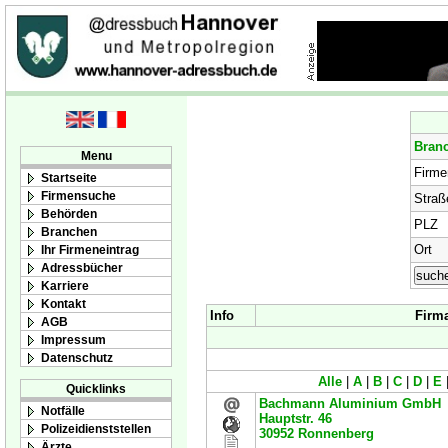
Bran
Menu
Firm
Startseite
Firmensuche
Straß
Behörden
PLZ
Branchen
Ort
Ihr Firmeneintrag
Adressbücher
Karriere
Kontakt
Info
Firm
AGB
Impressum
Datenschutz
Alle
|
A
|
B
|
C
|
D
|
E
Quicklinks
Bachmann Aluminium GmbH
Notfälle
Hauptstr. 46
Polizeidienststellen
30952
Ronnenberg
Ärzte