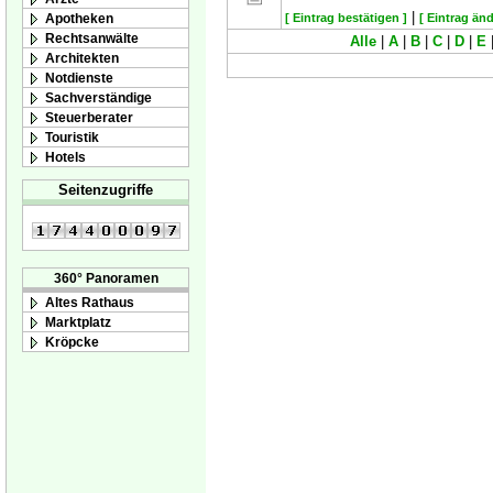
|
Apotheken
[ Eintrag bestätigen ]
[ Eintrag änd
Rechtsanwälte
Alle
|
A
|
B
|
C
|
D
|
E
Architekten
Notdienste
Sachverständige
Steuerberater
Touristik
Hotels
Seitenzugriffe
360° Panoramen
Altes Rathaus
Marktplatz
Kröpcke